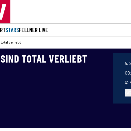
ORT
STARS
FELLNER LIVE
total verliebt
SIND TOTAL VERLIEBT
5. 
00
© 
Art