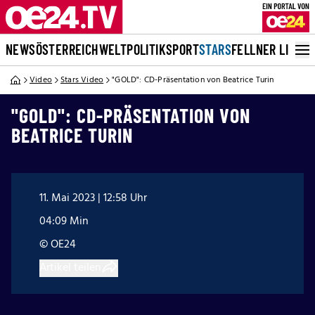
NEWS
ÖSTERREICH
WELT
POLITIK
SPORT
STARS
FELLNER LIVE
Video
Stars Video
"GOLD": CD-Präsentation von Beatrice Turin
"GOLD": CD-PRÄSENTATION VON
BEATRICE TURIN
11. Mai 2023 | 12:58 Uhr
04:09 Min
© OE24
Artikel teilen