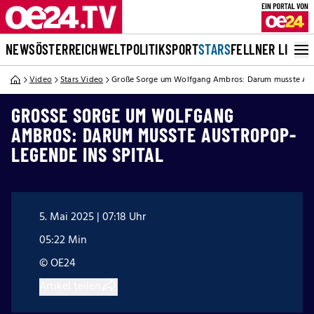
NEWS
ÖSTERREICH
WELT
POLITIK
SPORT
STARS
FELLNER LIVE
Video
Stars Video
Große Sorge um Wolfgang Ambros: Darum musste Aust
GROSSE SORGE UM WOLFGANG A
MBROS: DARUM MUSSTE AUSTROPOP-L
EGENDE INS SPITAL
5. Mai 2025 | 07:18 Uhr
05:22 Min
© OE24
Artikel teilen