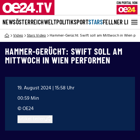
NEWS
ÖSTERREICH
WELT
POLITIK
SPORT
STARS
FELLNER LIVE
Video
Stars Video
Hammer-Gerücht: Swift soll am Mittwoch in Wien per
HAMMER-GERÜCHT: SWIFT SOLL AM
MITTWOCH IN WIEN PERFORMEN
19. August 2024 | 15:58 Uhr
00:59 Min
© OE24
Artikel teilen