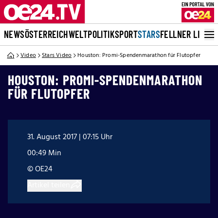
NEWS
ÖSTERREICH
WELT
POLITIK
SPORT
STARS
FELLNER LIVE
Video
Stars Video
Houston: Promi-Spendenmarathon für Flutopfer
HOUSTON: PROMI-SPENDENMARATHON
FÜR FLUTOPFER
31. August 2017 | 07:15 Uhr
00:49 Min
© OE24
Artikel teilen