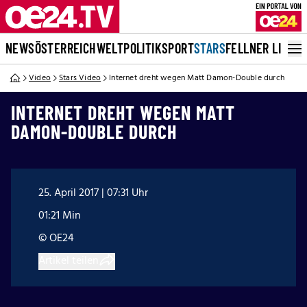
NEWS
ÖSTERREICH
WELT
POLITIK
SPORT
STARS
FELLNER LIVE
Video
Stars Video
Internet dreht wegen Matt Damon-Double durch
INTERNET DREHT WEGEN MATT
DAMON-DOUBLE DURCH
25. April 2017 | 07:31 Uhr
01:21 Min
© OE24
Artikel teilen