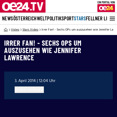
NEWS
ÖSTERREICH
WELT
POLITIK
SPORT
STARS
FELLNER LIVE
Video
Stars Video
Irrer Fan! - Sechs OPs um auszusehen wie Jennifer Law
IRRER FAN! - SECHS OPS UM
AUSZUSEHEN WIE JENNIFER
LAWRENCE
3. April 2014 | 12:04 Uhr
Artikel teilen