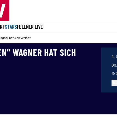
ORT
STARS
FELLNER LIVE
agner hat sich verlobt
EN" WAGNER HAT SICH
4. 
00
© 
Art