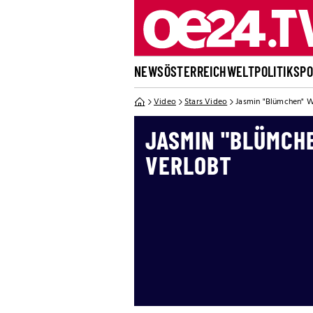
NEWS
ÖSTERREICH
WELT
POLITIK
SP
Video
Stars Video
Jasmin "Blümchen" W
JASMIN "BLÜMCH
VERLOBT