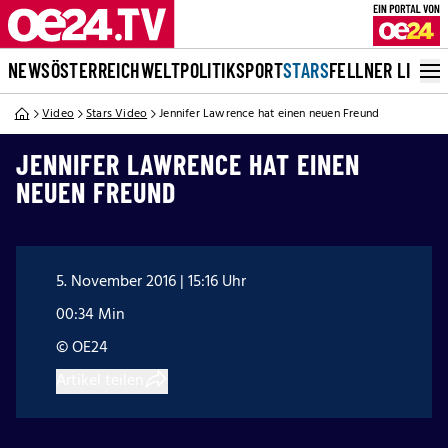
NEWS
ÖSTERREICH
WELT
POLITIK
SPORT
STARS
FELLNER LIVE
Video
Stars Video
Jennifer Lawrence hat einen neuen Freund
JENNIFER LAWRENCE HAT EINEN
NEUEN FREUND
5. November 2016 | 15:16 Uhr
00:34 Min
© OE24
Artikel teilen