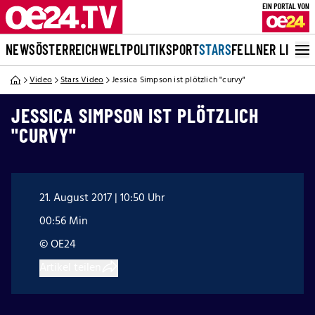
NEWS
ÖSTERREICH
WELT
POLITIK
SPORT
STARS
FELLNER LIVE
Video
Stars Video
Jessica Simpson ist plötzlich "curvy"
JESSICA SIMPSON IST PLÖTZLICH
"CURVY"
21. August 2017 | 10:50 Uhr
00:56 Min
© OE24
Artikel teilen