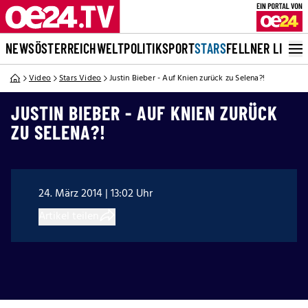
NEWS
ÖSTERREICH
WELT
POLITIK
SPORT
STARS
FELLNER LIVE
Video
Stars Video
Justin Bieber - Auf Knien zurück zu Selena?!
JUSTIN BIEBER - AUF KNIEN ZURÜCK
ZU SELENA?!
24. März 2014 | 13:02 Uhr
Artikel teilen