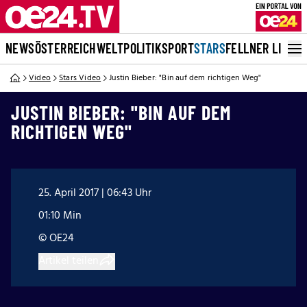
NEWS
ÖSTERREICH
WELT
POLITIK
SPORT
STARS
FELLNER LIVE
Video
Stars Video
Justin Bieber: "Bin auf dem richtigen Weg"
JUSTIN BIEBER: "BIN AUF DEM
RICHTIGEN WEG"
25. April 2017 | 06:43 Uhr
01:10 Min
© OE24
Artikel teilen