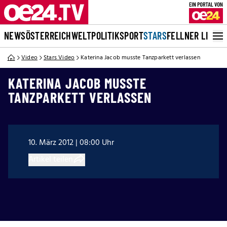
NEWS
ÖSTERREICH
WELT
POLITIK
SPORT
STARS
FELLNER LIVE
Video
Stars Video
Katerina Jacob musste Tanzparkett verlassen
KATERINA JACOB MUSSTE
TANZPARKETT VERLASSEN
10. März 2012 | 08:00 Uhr
Artikel teilen