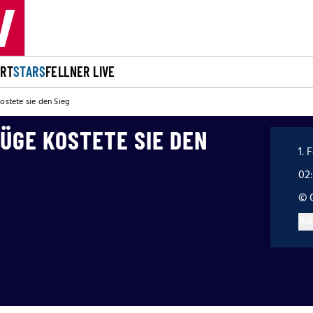
ORT
STARS
FELLNER LIVE
ostete sie den Sieg
LÜGE KOSTETE SIE DEN
1. 
02
© 
Art