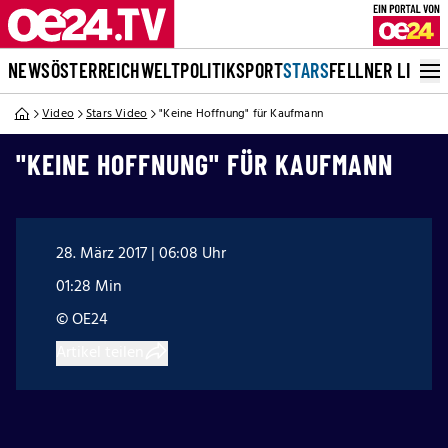
NEWS
ÖSTERREICH
WELT
POLITIK
SPORT
STARS
FELLNER LIVE
Video
Stars Video
"Keine Hoffnung" für Kaufmann
"KEINE HOFFNUNG" FÜR KAUFMANN
28. März 2017 | 06:08 Uhr
01:28 Min
© OE24
Artikel teilen