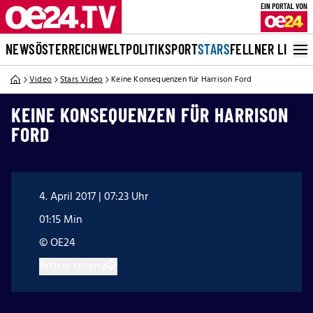
NEWS
ÖSTERREICH
WELT
POLITIK
SPORT
STARS
FELLNER LIVE
Video
Stars Video
Keine Konsequenzen für Harrison Ford
KEINE KONSEQUENZEN FÜR HARRISON
FORD
4. April 2017 | 07:23 Uhr
01:15 Min
© OE24
Artikel teilen