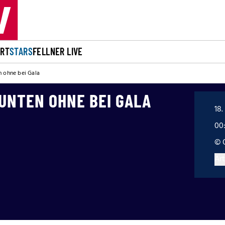
ORT
STARS
FELLNER LIVE
n ohne bei Gala
UNTEN OHNE BEI GALA
18.
00
© 
Art