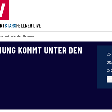
ORT
STARS
FELLNER LIVE
 kommt unter den Hammer
NUNG KOMMT UNTER DEN
25.
00
© 
Art