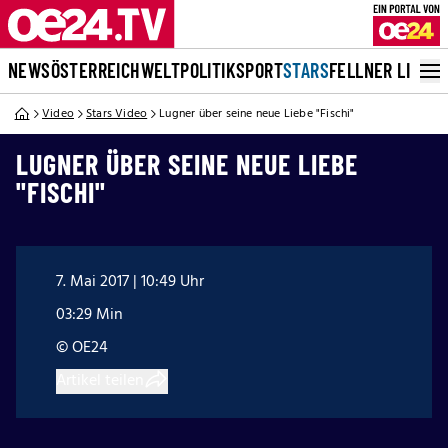
NEWS
ÖSTERREICH
WELT
POLITIK
SPORT
STARS
FELLNER LIVE
Video
Stars Video
Lugner über seine neue Liebe "Fischi"
LUGNER ÜBER SEINE NEUE LIEBE
"FISCHI"
7. Mai 2017 | 10:49 Uhr
03:29 Min
© OE24
Artikel teilen