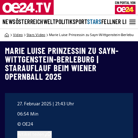
NEWS
ÖSTERREICH
WELT
POLITIK
SPORT
STARS
FELLNER LIVE
Video
Stars Video
Marie Luise Prinzessin zu Sayn-Wittgenstein-Berleburg
MARIE LUISE PRINZESSIN ZU SAYN-
WITTGENSTEIN-BERLEBURG |
STARAUFLAUF BEIM WIENER
OPERNBALL 2025
27. Februar 2025 | 21:43 Uhr
06:54 Min
© OE24
Artikel teilen