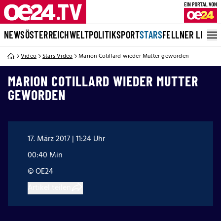
NEWS
ÖSTERREICH
WELT
POLITIK
SPORT
STARS
FELLNER LIVE
Video
Stars Video
Marion Cotillard wieder Mutter geworden
MARION COTILLARD WIEDER MUTTER
GEWORDEN
17. März 2017 | 11:24 Uhr
00:40 Min
© OE24
Artikel teilen