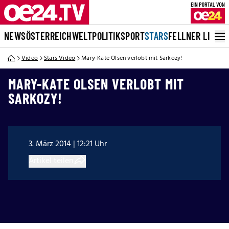
NEWS
ÖSTERREICH
WELT
POLITIK
SPORT
STARS
FELLNER LIVE
Video
Stars Video
Mary-Kate Olsen verlobt mit Sarkozy!
MARY-KATE OLSEN VERLOBT MIT
SARKOZY!
3. März 2014 | 12:21 Uhr
Artikel teilen