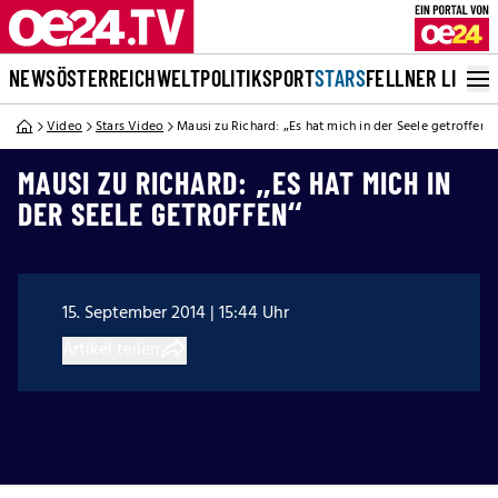
NEWS
ÖSTERREICH
WELT
POLITIK
SPORT
STARS
FELLNER LIVE
Video
Stars Video
Mausi zu Richard: „Es hat mich in der Seele getroffen“
MAUSI ZU RICHARD: „ES HAT MICH IN
DER SEELE GETROFFEN“
15. September 2014 | 15:44 Uhr
Artikel teilen