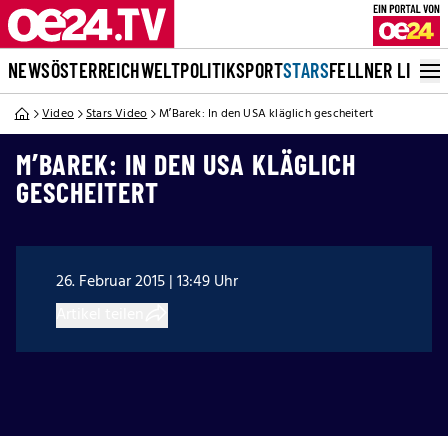
NEWS
ÖSTERREICH
WELT
POLITIK
SPORT
STARS
FELLNER LIVE
Video
Stars Video
M’Barek: In den USA kläglich gescheitert
M’BAREK: IN DEN USA KLÄGLICH
GESCHEITERT
26. Februar 2015 | 13:49 Uhr
Artikel teilen