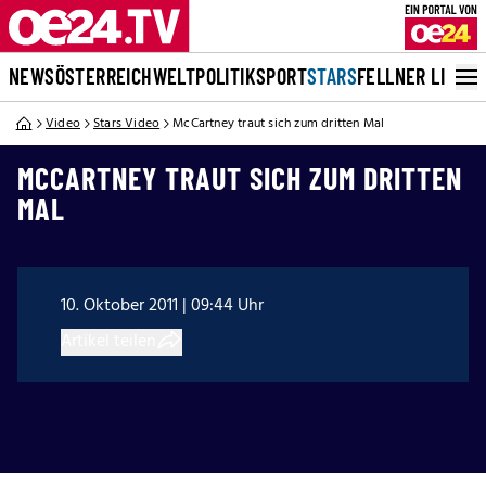
NEWS
ÖSTERREICH
WELT
POLITIK
SPORT
STARS
FELLNER LIVE
Video
Stars Video
McCartney traut sich zum dritten Mal
MCCARTNEY TRAUT SICH ZUM DRITTEN
MAL
10. Oktober 2011 | 09:44 Uhr
Artikel teilen