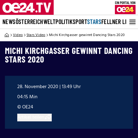
NEWS
ÖSTERREICH
WELT
POLITIK
SPORT
STARS
FELLNER LIVE
Video
Stars Video
Michi Kirchgasser gewinnt Dancing Stars 2020
MICHI KIRCHGASSER GEWINNT DANCING
STARS 2020
28. November 2020 | 13:49 Uhr
04:15 Min
© OE24
Artikel teilen