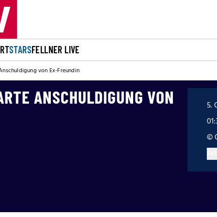
ORT
STARS
FELLNER LIVE
 Anschuldigung von Ex-Freundin
HARTE ANSCHULDIGUNG VON
5. 
01:
© 
Art