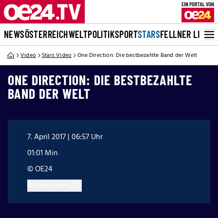
NEWS
ÖSTERREICH
WELT
POLITIK
SPORT
STARS
FELLNER LIVE
Video
Stars Video
One Direction: Die bestbezahlte Band der Welt
ONE DIRECTION: DIE BESTBEZAHLTE
BAND DER WELT
7. April 2017 | 06:57 Uhr
01:01 Min
© OE24
Artikel teilen