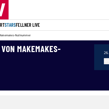
ORT
STARS
FELLNER LIVE
 Makemakes-Nullnummer
 VON MAKEMAKES-
26.
Art