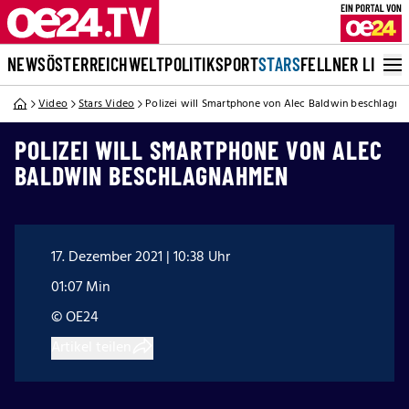
NEWS
ÖSTERREICH
WELT
POLITIK
SPORT
STARS
FELLNER LIVE
Video
Stars Video
Polizei will Smartphone von Alec Baldwin beschlagn
POLIZEI WILL SMARTPHONE VON ALEC
BALDWIN BESCHLAGNAHMEN
17. Dezember 2021 | 10:38 Uhr
01:07 Min
© OE24
Artikel teilen