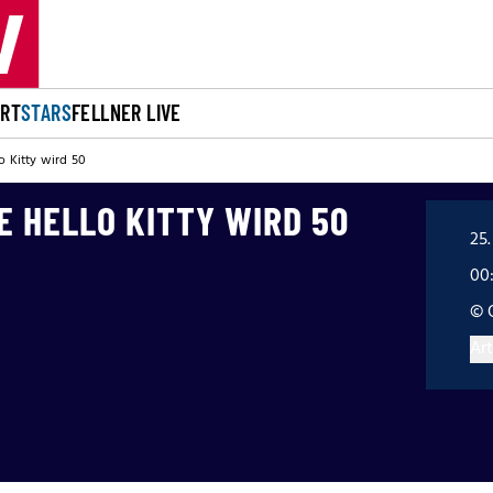
ORT
STARS
FELLNER LIVE
o Kitty wird 50
 HELLO KITTY WIRD 50
25.
00
© 
Art