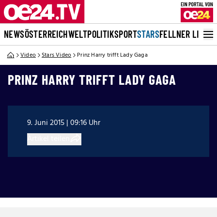
NEWS
ÖSTERREICH
WELT
POLITIK
SPORT
STARS
FELLNER LIVE
Video
Stars Video
Prinz Harry trifft Lady Gaga
PRINZ HARRY TRIFFT LADY GAGA
9. Juni 2015 | 09:16 Uhr
Artikel teilen