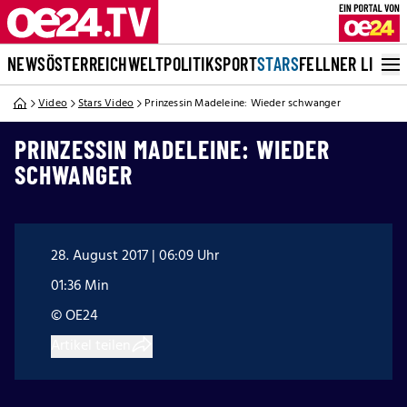
NEWS
ÖSTERREICH
WELT
POLITIK
SPORT
STARS
FELLNER LIVE
Video
Stars Video
Prinzessin Madeleine: Wieder schwanger
PRINZESSIN MADELEINE: WIEDER
SCHWANGER
28. August 2017 | 06:09 Uhr
01:36 Min
© OE24
Artikel teilen