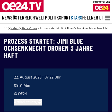
NEWS
ÖSTERREICH
WELT
POLITIK
SPORT
STARS
FELLNER LIVE
Video
Stars Video
Prozess startet: Jimi Blue Ochsenknecht drohen 3 Jahre
PROZESS STARTET: JIMI BLUE
OCHSENKNECHT DROHEN 3 JAHRE
HAFT
22. August 2025 | 07:22 Uhr
08:31 Min
© OE24
Artikel teilen