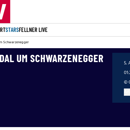
ORT
STARS
FELLNER LIVE
um Schwarzenegger
DAL UM SCHWARZENEGGER
5. 
01:
© 
Art