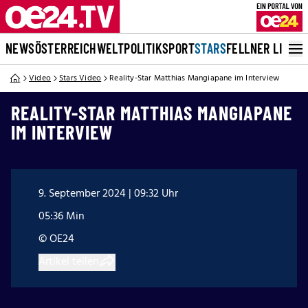
NEWS
ÖSTERREICH
WELT
POLITIK
SPORT
STARS
FELLNER LIVE
Video
Stars Video
Reality-Star Matthias Mangiapane im Interview
REALITY-STAR MATTHIAS MANGIAPANE
IM INTERVIEW
9. September 2024 | 09:32 Uhr
05:36 Min
© OE24
Artikel teilen