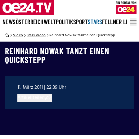
NEWS
ÖSTERREICH
WELT
POLITIK
SPORT
STARS
FELLNER LIVE
Video
Stars Video
Reinhard Nowak tanzt einen Quickstepp
REINHARD NOWAK TANZT EINEN
QUICKSTEPP
11. März 2011 | 22:39 Uhr
Artikel teilen