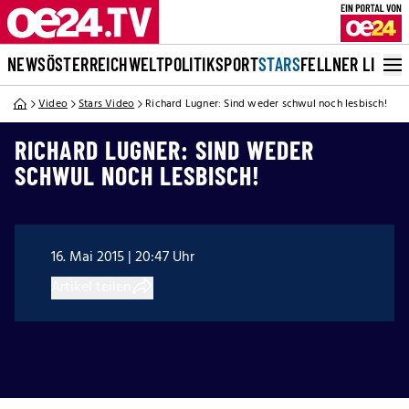
NEWS
ÖSTERREICH
WELT
POLITIK
SPORT
STARS
FELLNER LIVE
Video
Stars Video
Richard Lugner: Sind weder schwul noch lesbisch!
RICHARD LUGNER: SIND WEDER
SCHWUL NOCH LESBISCH!
16. Mai 2015 | 20:47 Uhr
Artikel teilen