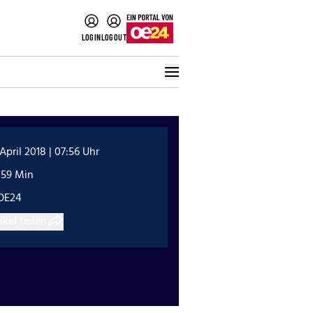
LOGIN
LOGOUT
 April 2018 | 07:56 Uhr
:59 Min
OE24
ikel teilen