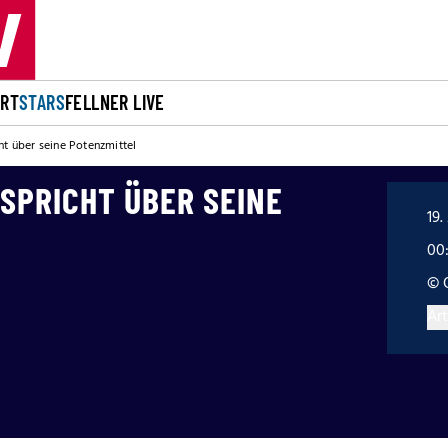
ORT
STARS
FELLNER LIVE
ht über seine Potenzmittel
SPRICHT ÜBER SEINE
19.
00
© 
Art