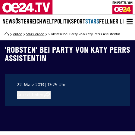
NEWS
ÖSTERREICH
WELT
POLITIK
SPORT
STARS
FELLNER LIVE
Video
Stars Video
'Robsten' bei Party von Katy Perrs Assistentin
'ROBSTEN' BEI PARTY VON KATY PERRS
ASSISTENTIN
22. März 2013 | 13:25 Uhr
Artikel teilen