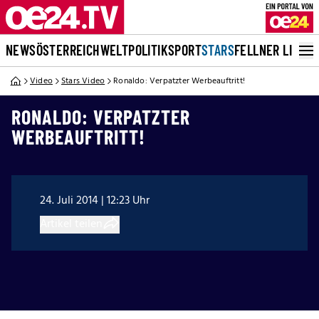
NEWS
ÖSTERREICH
WELT
POLITIK
SPORT
STARS
FELLNER LIVE
Video
Stars Video
Ronaldo: Verpatzter Werbeauftritt!
RONALDO: VERPATZTER
WERBEAUFTRITT!
24. Juli 2014 | 12:23 Uhr
Artikel teilen