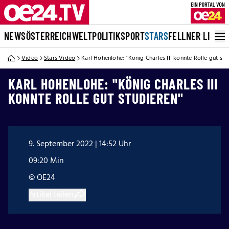
NEWS
ÖSTERREICH
WELT
POLITIK
SPORT
STARS
FELLNER LIVE
Video
Stars Video
Karl Hohenlohe: "König Charles III konnte Rolle gut stu
KARL HOHENLOHE: "KÖNIG CHARLES III
KONNTE ROLLE GUT STUDIEREN"
9. September 2022 | 14:52 Uhr
09:20 Min
© OE24
Artikel teilen