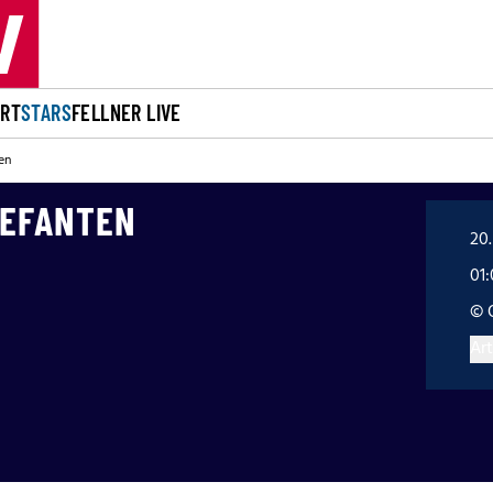
ORT
STARS
FELLNER LIVE
en
LEFANTEN
20.
01
© 
Art