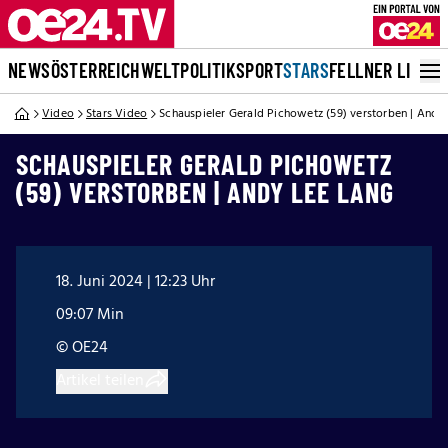
NEWS
ÖSTERREICH
WELT
POLITIK
SPORT
STARS
FELLNER LIVE
Video
Stars Video
Schauspieler Gerald Pichowetz (59) verstorben | Andy
SCHAUSPIELER GERALD PICHOWETZ
(59) VERSTORBEN | ANDY LEE LANG
18. Juni 2024 | 12:23 Uhr
09:07 Min
© OE24
Artikel teilen