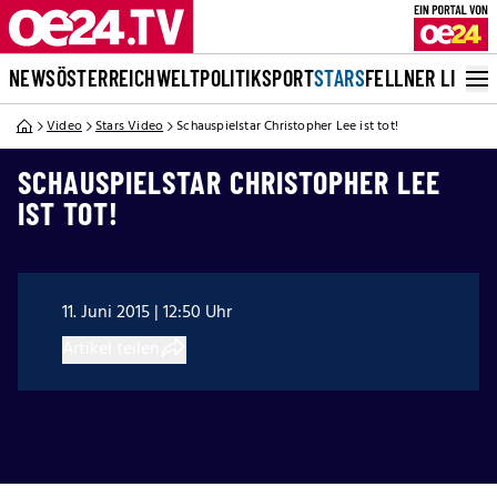
NEWS
ÖSTERREICH
WELT
POLITIK
SPORT
STARS
FELLNER LIVE
Video
Stars Video
Schauspielstar Christopher Lee ist tot!
SCHAUSPIELSTAR CHRISTOPHER LEE
IST TOT!
11. Juni 2015 | 12:50 Uhr
Artikel teilen