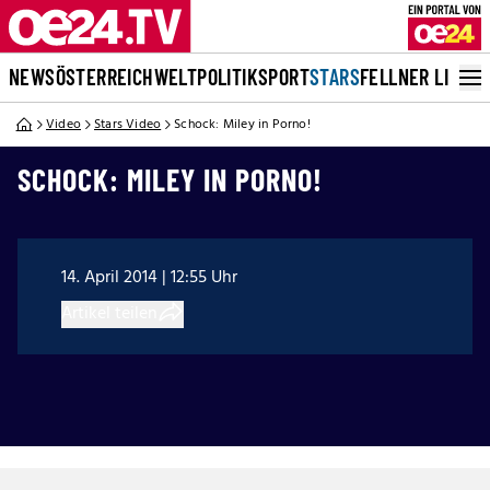
NEWS
ÖSTERREICH
WELT
POLITIK
SPORT
STARS
FELLNER LIVE
Video
Stars Video
Schock: Miley in Porno!
SCHOCK: MILEY IN PORNO!
14. April 2014 | 12:55 Uhr
Artikel teilen