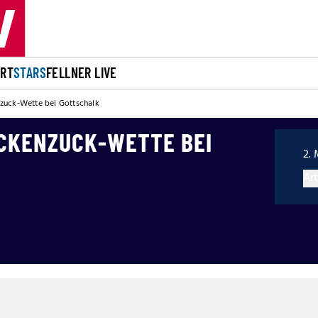
ORT
STARS
FELLNER LIVE
uck-Wette bei Gottschalk
CKENZUCK-WETTE BEI
2. 
Art