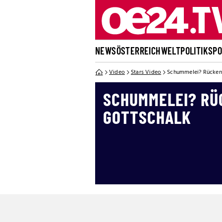
NEWS
ÖSTERREICH
WELT
POLITIK
SP
Video
Stars Video
Schummelei? Rückenz
SCHUMMELEI? RÜ
GOTTSCHALK