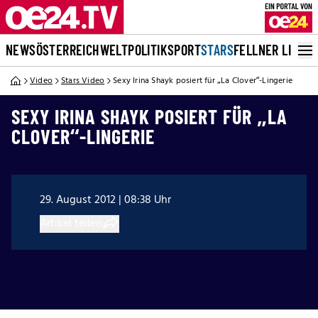
NEWS
ÖSTERREICH
WELT
POLITIK
SPORT
STARS
FELLNER LIVE
Video
Stars Video
Sexy Irina Shayk posiert für „La Clover“-Lingerie
SEXY IRINA SHAYK POSIERT FÜR „LA
CLOVER“-LINGERIE
29. August 2012 | 08:38 Uhr
Artikel teilen