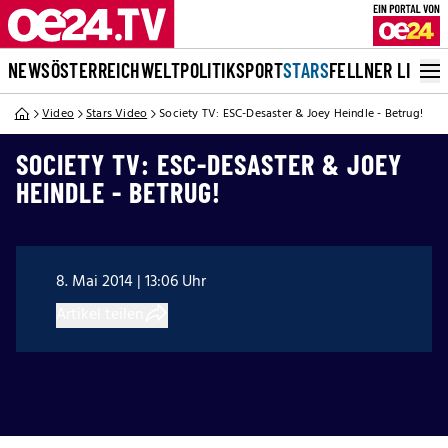
NEWS
ÖSTERREICH
WELT
POLITIK
SPORT
STARS
FELLNER LIVE
Video
Stars Video
Society TV: ESC-Desaster & Joey Heindle - Betrug!
SOCIETY TV: ESC-DESASTER & JOEY
HEINDLE - BETRUG!
8. Mai 2014 | 13:06 Uhr
Artikel teilen