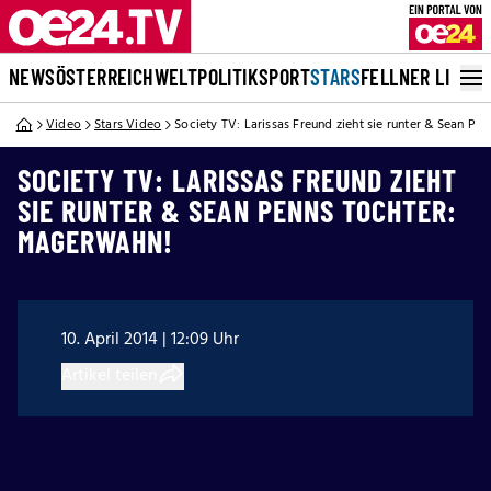
NEWS
ÖSTERREICH
WELT
POLITIK
SPORT
STARS
FELLNER LIVE
Video
Stars Video
Society TV: Larissas Freund zieht sie runter & Sean P
SOCIETY TV: LARISSAS FREUND ZIEHT
SIE RUNTER & SEAN PENNS TOCHTER:
MAGERWAHN!
10. April 2014 | 12:09 Uhr
Artikel teilen